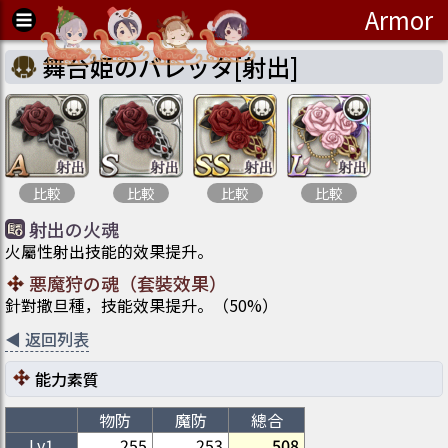
Armor
舞台姫のバレッタ[射出]
比較
比較
比較
比較
射出の火魂
火屬性射出技能的效果提升。
悪魔狩の魂
（
套裝效果
）
針對撒旦種，技能效果提升。
（
50
%）
◀
返回列表
能力素質
物防
魔防
總合
Lv1
255
253
508