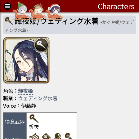
Characters
輝夜姫/ウェディング水着
-
かぐや姫/ウェデ
ィング水着
-
角色
：
輝夜姫
職業
：
ウェディング水着
Voice：
伊藤静
得意武器
祈祷