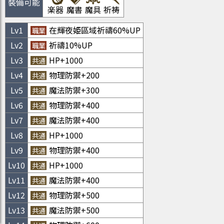
裝備可能
楽器
魔書
魔具
祈祷
Lv
1
在輝夜姫區域祈禱60%UP
職業
Lv
2
祈禱10%UP
職業
Lv
3
HP+1000
共通
Lv
4
物理防禦+200
共通
Lv
5
魔法防禦+300
共通
Lv
6
物理防禦+400
共通
Lv
7
魔法防禦+400
共通
Lv
8
HP+1000
共通
Lv
9
物理防禦+400
共通
Lv
10
HP+1000
共通
Lv
11
魔法防禦+400
共通
Lv
12
物理防禦+500
共通
Lv
13
魔法防禦+500
共通