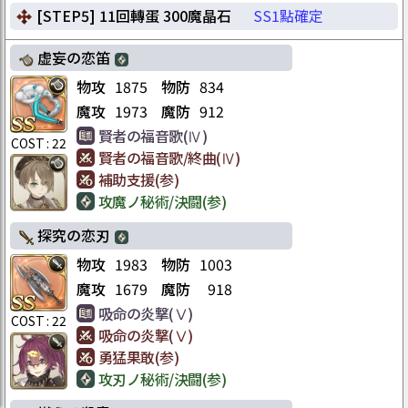
[STEP5]
11回轉蛋 300魔晶石
SS1點確定
虚妄の恋笛
物攻
1875
物防
834
魔攻
1973
魔防
912
賢者の福音歌(Ⅳ)
COST :
22
賢者の福音歌/終曲(Ⅳ)
補助支援(参)
攻魔ノ秘術/決闘(参)
探究の恋刃
物攻
1983
物防
1003
魔攻
1679
魔防
918
吸命の炎撃(Ⅴ)
COST :
22
吸命の炎撃(Ⅴ)
勇猛果敢(参)
攻刃ノ秘術/決闘(参)