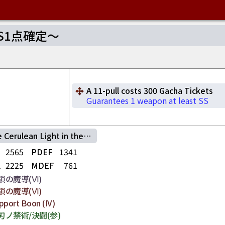
S1点確定～
A 11-pull costs 300 Gacha Tickets
Guarantees 1 weapon at least SS
erulean Light in the Depths
2565
PDEF
1341
K
2225
MDEF
761
鎖の魔導(Ⅵ)
鎖の魔導(Ⅵ)
pport Boon (IV)
刃ノ禁術/決闘(参)