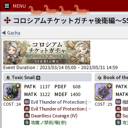
コロシアムチケットガチャ後衛編～S
◀
Gacha
Event Duration
：
2023/03/14 05:00
~
2023/05/31 14:59
Toxic Snail
Book of the C
PATK
1137
PDEF
608
PATK
MATK
3122
MDEF
1400
MAT
Evil Thunder of Protection (VI)
枷
COST :
24
COST :
25
Evil Thunder of Protection (VI)
枷
Dauntless Courage (IV)
Su
攻魔ノ禁術/噺(参)
攻