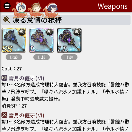
Weapons
凍る怠惰の棍棒
比較
比較
比較
Cost
：
27
雪月の纏牙(Ⅵ)
對1～3名敵方造成物理特大傷害。並我方召喚技能「警鐘ハ散
華ノ飛沫ヲ呼ブ」「囁キハ流水ノ加護トナル」「奉ル水精ノ
舞」發動中時造成威力提升。
消費SP
：
27
雪月の纏牙(Ⅵ)
對1～3名敵方造成物理特大傷害。並我方召喚技能「警鐘ハ散
華ノ飛沫ヲ呼ブ」「囁キハ流水ノ加護トナル」「奉ル水精ノ