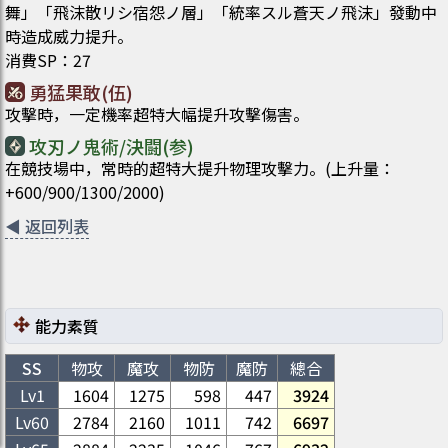
舞」「飛沫散リシ宿怨ノ層」「統率スル蒼天ノ飛沫」發動中
時造成威力提升。
消費SP
：
27
勇猛果敢(伍)
攻擊時，一定機率超特大幅提升攻擊傷害。
攻刃ノ鬼術/決闘(参)
在競技場中，常時的超特大提升物理攻擊力。(上升量：
+600/900/1300/2000)
◀
返回列表
能力素質
SS
物攻
魔攻
物防
魔防
總合
Lv1
1604
1275
598
447
3924
Lv
60
2784
2160
1011
742
6697