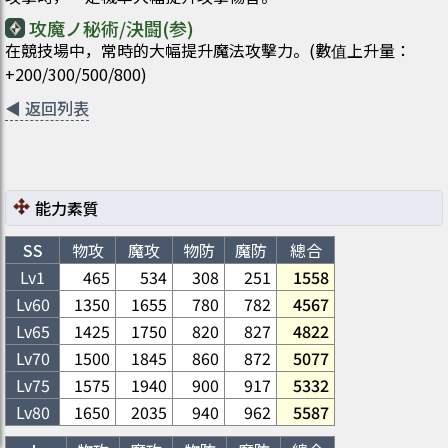
攻魔ノ秘術/決闘(参)
在競技場中，常時的大幅提升魔法攻擊力。(數值上升量：
+200/300/500/800)
◀
返回列表
能力素質
SS
物攻
魔攻
物防
魔防
總合
Lv1
465
534
308
251
1558
Lv
60
1350
1655
780
782
4567
Lv
65
1425
1750
820
827
4822
Lv
70
1500
1845
860
872
5077
Lv
75
1575
1940
900
917
5332
Lv
80
1650
2035
940
962
5587