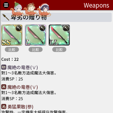
Weapons
卑劣の贈り物
比較
比較
比較
Cost
：
22
魔絶の竜巻(Ⅴ)
對1～3名敵方造成魔法大傷害。
消費SP
：
25
魔絶の竜巻(Ⅴ)
對1～3名敵方造成魔法大傷害。
消費SP
：
25
勇猛果敢(参)
攻擊時，一定機率大幅提升攻擊傷害。