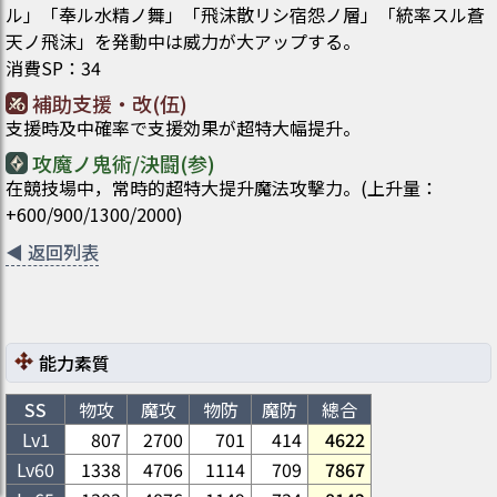
ル」「奉ル水精ノ舞」「飛沫散リシ宿怨ノ層」「統率スル蒼
天ノ飛沫」を発動中は威力が大アップする。
消費SP
：
34
補助支援・改(伍)
支援時及中確率で支援効果が超特大幅提升。
攻魔ノ鬼術/決闘(参)
在競技場中，常時的超特大提升魔法攻擊力。(上升量：
+600/900/1300/2000)
◀
返回列表
能力素質
SS
物攻
魔攻
物防
魔防
總合
Lv1
807
2700
701
414
4622
Lv
60
1338
4706
1114
709
7867