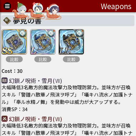
Weapons
夢見の書
比較
比較
比較
Cost
：
30
幻鎖ノ呪術・雪月(Ⅶ)
大幅降低3名敵方的魔法攻撃力及物理防禦力。並味方が召喚
スキル「警鐘ハ散華ノ飛沫ヲ呼ブ」「囁キハ流水ノ加護トナ
ル」「奉ル水精ノ舞」を発動中は威力が大アップする。
消費SP
：
34
幻鎖ノ呪術・雪月(Ⅶ)
大幅降低3名敵方的魔法攻撃力及物理防禦力。並味方が召喚
スキル「警鐘ハ散華ノ飛沫ヲ呼ブ」「囁キハ流水ノ加護トナ