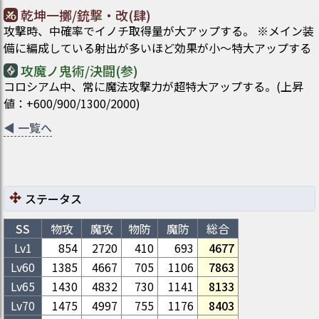
乾坤一擲/銃撃・改(肆)
攻撃時、中確率でイノチ取得量が大アップする。 ※メイン装
備に編成している射出が多いほど効果が小～特大アップする
攻魔ノ鬼術/決闘(参)
コロシアム中、常に魔法攻撃力が超特大アップする。(上昇
値：+600/900/1300/2000)
◀
一覧へ
ステータス
SS
物攻
魔攻
物防
魔防
総合
Lv1
854
2720
410
693
4677
Lv
60
1385
4667
705
1106
7863
Lv
65
1430
4832
730
1141
8133
Lv
70
1475
4997
755
1176
8403