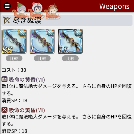
Weapons
尽きぬ涙
比較
比較
比較
コスト
：
30
吸命の黄昏(Ⅶ)
敵1体に魔法絶大ダメージを与える。 さらに自身のHPを回復
する。
消費SP
：
18
吸命の黄昏(Ⅶ)
敵1体に魔法絶大ダメージを与える。 さらに自身のHPを回復
する。
消費SP
：
18