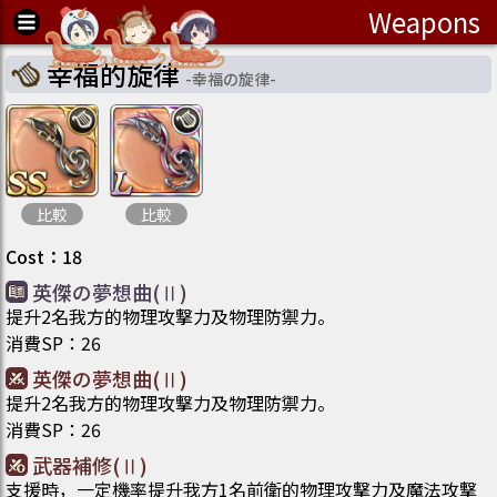
Weapons
幸福的旋律
-
幸福の旋律
-
比較
比較
Cost
：
18
英傑の夢想曲(Ⅱ)
提升2名我方的物理攻撃力及物理防禦力。
消費SP
：
26
英傑の夢想曲(Ⅱ)
提升2名我方的物理攻撃力及物理防禦力。
消費SP
：
26
武器補修(Ⅱ)
支援時，一定機率提升我方1名前衛的物理攻撃力及魔法攻撃