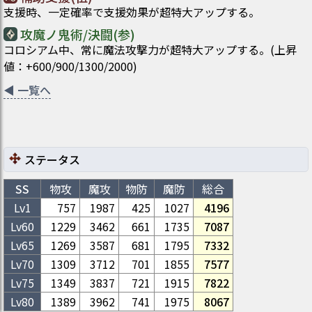
支援時、一定確率で支援効果が超特大アップする。
攻魔ノ鬼術/決闘(参)
コロシアム中、常に魔法攻撃力が超特大アップする。(上昇
値：+600/900/1300/2000)
◀
一覧へ
ステータス
SS
物攻
魔攻
物防
魔防
総合
Lv1
757
1987
425
1027
4196
Lv
60
1229
3462
661
1735
7087
Lv
65
1269
3587
681
1795
7332
Lv
70
1309
3712
701
1855
7577
Lv
75
1349
3837
721
1915
7822
Lv
80
1389
3962
741
1975
8067