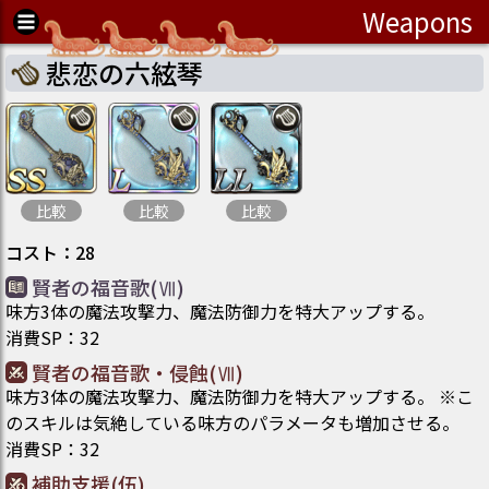
Weapons
悲恋の六絃琴
比較
比較
比較
コスト
：
28
賢者の福音歌(Ⅶ)
味方3体の魔法攻撃力、魔法防御力を特大アップする。
消費SP
：
32
賢者の福音歌・侵蝕(Ⅶ)
味方3体の魔法攻撃力、魔法防御力を特大アップする。 ※こ
のスキルは気絶している味方のパラメータも増加させる。
消費SP
：
32
補助支援(伍)