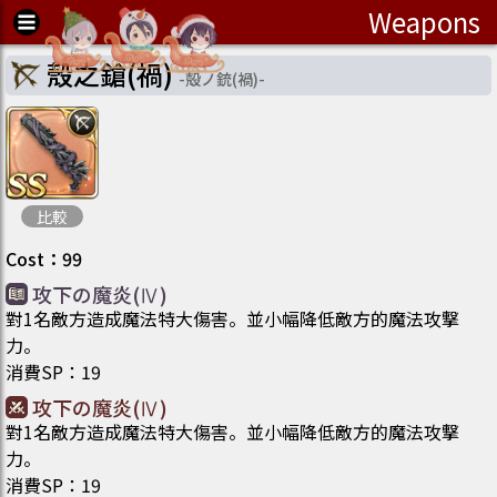
Weapons
殼之鎗(禍)
-
殻ノ銃(禍)
-
比較
Cost
：
99
攻下の魔炎(Ⅳ)
對1名敵方造成魔法特大傷害。並小幅降低敵方的魔法攻撃
力。
消費SP
：
19
攻下の魔炎(Ⅳ)
對1名敵方造成魔法特大傷害。並小幅降低敵方的魔法攻撃
力。
消費SP
：
19