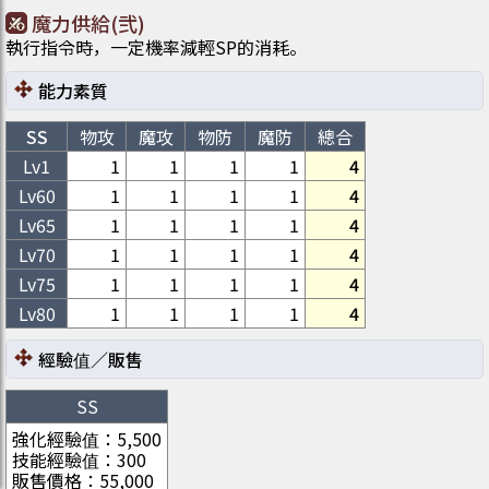
魔力供給(弐)
執行指令時，一定機率減輕SP的消耗。
能力素質
SS
物攻
魔攻
物防
魔防
總合
Lv1
1
1
1
1
4
Lv
60
1
1
1
1
4
Lv
65
1
1
1
1
4
Lv
70
1
1
1
1
4
Lv
75
1
1
1
1
4
Lv
80
1
1
1
1
4
經驗值／販售
SS
強化經驗值
：
5,500
技能經驗值
：
300
販售價格
：
55,000