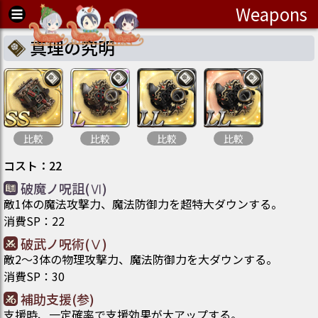
Weapons
真理の究明
比較
比較
比較
比較
コスト
：
22
破魔ノ呪詛(Ⅵ)
敵1体の魔法攻撃力、魔法防御力を超特大ダウンする。
消費SP
：
22
破武ノ呪術(Ⅴ)
敵2～3体の物理攻撃力、魔法防御力を大ダウンする。
消費SP
：
30
補助支援(参)
支援時、一定確率で支援効果が大アップする。