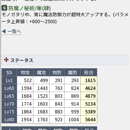
防魔ノ秘術/噺(肆)
モノガタリ中、常に魔法防御力が超特大アップする。(パラメ
ータ上昇値：+600～2500)
◀
一覧へ
ステータス
SS
物攻
魔攻
物防
魔防
総合
Lv1
532
499
291
293
1615
Lv
60
1594
1443
763
824
4624
Lv
65
1684
1523
803
869
4879
Lv
70
1774
1603
843
914
5134
Lv
75
1864
1683
883
959
5389
Lv
80
1954
1763
923
1004
5644