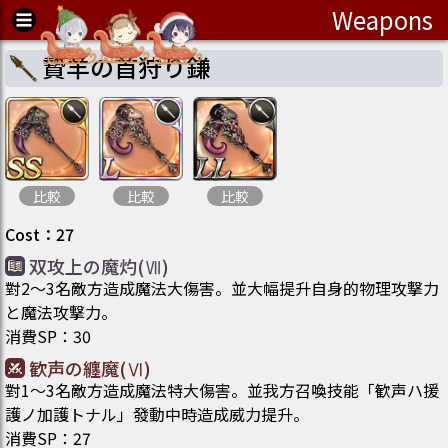
Weapons
贄羊の首狩り鎌
比較
比較
比較
Cost
：
27
双攻上の魔灼(Ⅶ)
對2～3名敵方造成魔法大傷害。並大幅提升自身的物理攻撃力
と魔法攻撃力。
消費SP
：
30
歓声の纏魔(Ⅵ)
對1～3名敵方造成魔法特大傷害。並我方召喚技能「歓声ハ援
護ノ加護トナル」發動中時造成威力提升。
消費SP
：
27