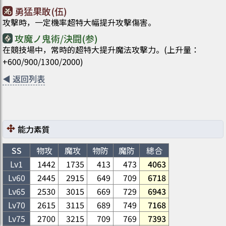
勇猛果敢(伍)
攻擊時，一定機率超特大幅提升攻擊傷害。
攻魔ノ鬼術/決闘(参)
在競技場中，常時的超特大提升魔法攻擊力。(上升量：
+600/900/1300/2000)
◀
返回列表
能力素質
SS
物攻
魔攻
物防
魔防
總合
Lv1
1442
1735
413
473
4063
Lv
60
2445
2915
649
709
6718
Lv
65
2530
3015
669
729
6943
Lv
70
2615
3115
689
749
7168
Lv
75
2700
3215
709
769
7393