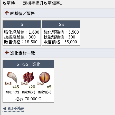
攻擊時，一定機率提升攻擊傷害。
經驗值／販售
S
SS
強化經驗值
：
1,600
強化經驗值
：
5,500
技能經驗值
：
300
技能經驗值
：
300
販售價格
：
18,500
販售價格
：
55,000
進化素材一覧
S
→
SS
進化
x
45
x
20
x
5
龍之爪(火)
龍之鱗(火)
龍之瞳(火)
必要
70,000
G
◀
返回列表