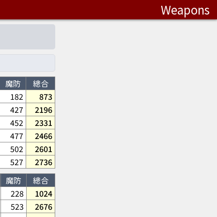
Weapons
魔防
總合
182
873
427
2196
452
2331
477
2466
502
2601
527
2736
魔防
總合
228
1024
523
2676