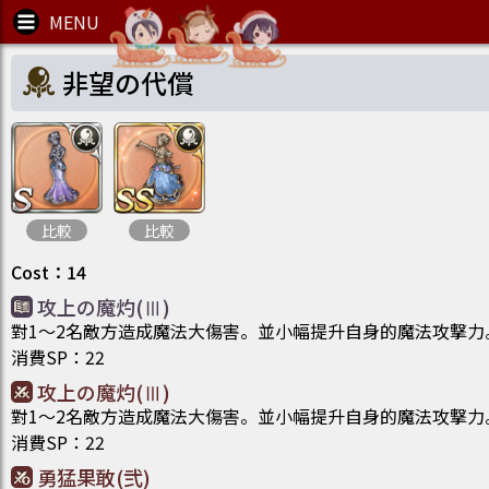
非望の代償
比較
比較
Cost
：
14
攻上の魔灼(Ⅲ)
對1～2名敵方造成魔法大傷害。並小幅提升自身的魔法攻撃力
消費SP
：
22
攻上の魔灼(Ⅲ)
對1～2名敵方造成魔法大傷害。並小幅提升自身的魔法攻撃力
消費SP
：
22
勇猛果敢(弐)