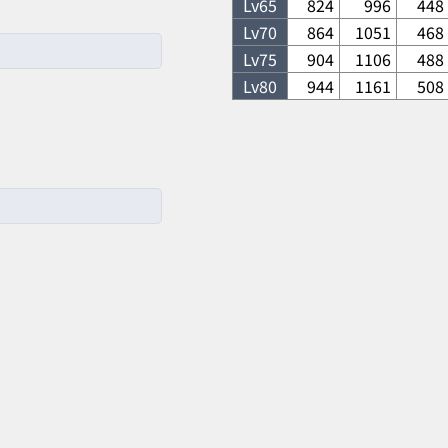
Lv
65
824
996
448
Lv
70
864
1051
468
Lv
75
904
1106
488
Lv
80
944
1161
508