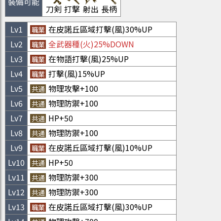
裝備可能
刀剣
打撃
射出
長柄
Lv
1
在皮諾丘區域打擊(風)30%UP
職業
Lv
2
全武器種(火)25%DOWN
職業
Lv
3
在物語打擊(風)25%UP
職業
Lv
4
打擊(風)15%UP
職業
Lv
5
物理攻擊+100
共通
Lv
6
物理防禦+100
共通
Lv
7
HP+50
共通
Lv
8
物理防禦+100
共通
Lv
9
在皮諾丘區域打擊(風)10%UP
職業
Lv
10
HP+50
共通
Lv
11
物理防禦+300
共通
Lv
12
物理防禦+300
共通
Lv
13
在皮諾丘區域打擊(風)30%UP
職業