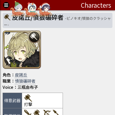
Characters
皮諾丘/憤狼碾碎者
-
ピノキオ/憤狼のクラッシャ
ー
-
角色
：
皮諾丘
職業
：
憤狼碾碎者
Voice：
三瓶由布子
得意武器
打撃