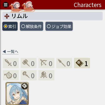
Characters
リムル
索引
解放条件
ジョブ
効果
◀
一覧へ
0
0
0
0
1
0
0
0