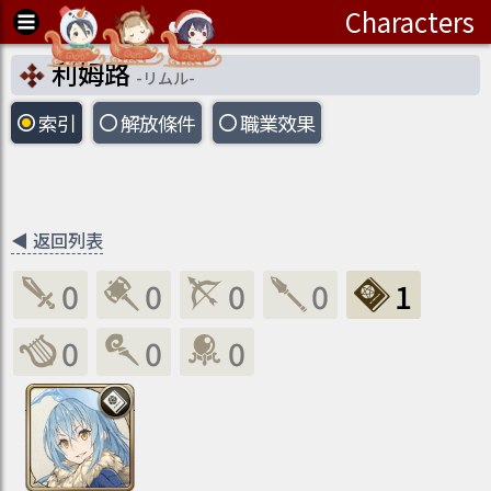
Characters
利姆路
-
リムル
-
索引
解放條件
職業
效果
◀
返回列表
0
0
0
0
1
0
0
0