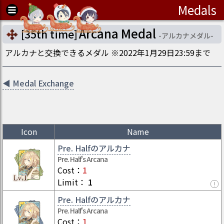
Medals
Arcana Medal
[
35th time
]
-
アルカナメダル
-
アルカナと交換できるメダル ※2022年1月29日23:59まで
◀
Medal Exchange
Icon
Name
Pre. Halfのアルカナ
Pre. Half's Arcana
Cost
：
1
Limit
：
1
!
Pre. Halfのアルカナ
Pre. Half's Arcana
Cost
：
1