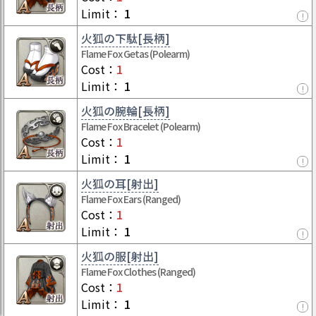
Limit
：
1
!
火狐の下駄[長柄]
Flame Fox Getas (Polearm)
Cost
：
1
Limit
：
1
!
火狐の腕輪[長柄]
Flame Fox Bracelet (Polearm)
Cost
：
1
Limit
：
1
!
火狐の耳[射出]
Flame Fox Ears (Ranged)
Cost
：
1
Limit
：
1
!
火狐の服[射出]
Flame Fox Clothes (Ranged)
Cost
：
1
Limit
：
1
!