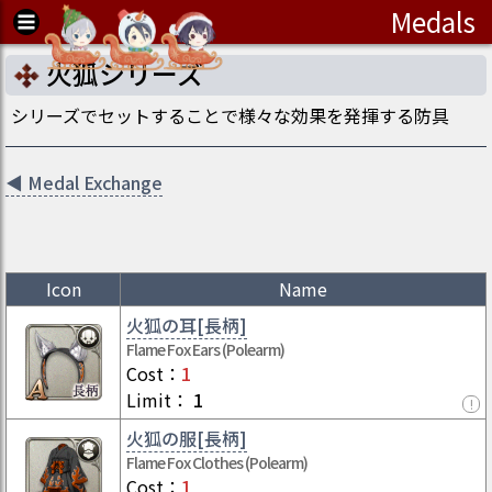
Medals
火狐シリーズ
シリーズでセットすることで様々な効果を発揮する防具
◀
Medal Exchange
Icon
Name
火狐の耳[長柄]
Flame Fox Ears (Polearm)
Cost
：
1
Limit
：
1
!
火狐の服[長柄]
Flame Fox Clothes (Polearm)
Cost
：
1