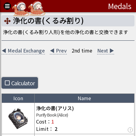
Medals
浄化の書(くるみ割り)
浄化の書(くるみ割り人形)を他の浄化の書と交換できます
◀
Medal Exchange
◀
Prev
2nd time
Next
▶️
Calculator
Icon
Name
浄化の書(アリス)
Purify Book (Alice)
Cost
：
1
Limit
：
2
!