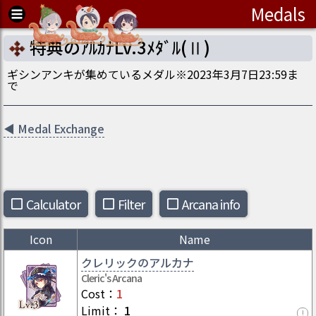
Medals
特典のｱﾙｶﾅLv.3ﾒﾀﾞﾙ(Ⅱ)
ギシンアンキが集めているメダル※2023年3月7日23:59ま
で
◀
Medal Exchange
Calculator
Filter
Arcana info
Icon
Name
クレリックのアルカナ
Cleric's Arcana
Cost
：
1
Limit
：
1
!