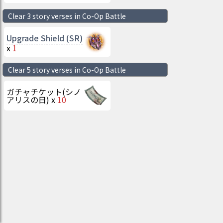
Clear 3 story verses in Co-Op Battle
Upgrade Shield (SR)
x
1
Clear 5 story verses in Co-Op Battle
ガチャチケット(シノ
アリスの日)
x
10