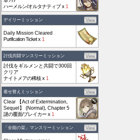
章ｸﾘｱ
ハーメルン/オルタナティブ
x
1
デイリーミッション
View
Daily Mission Cleared
Purification Ticket
x
1
討伐共闘マンスリーミッション
View
討伐をギルメンと共闘で300回
クリア
ナイトメアの稀核
x
1
着せ替えミッション
View
Clear 【Act of Extermination,
Sequel】 (Normal), Chapter 5
謎の覆面/ブレイカー
x
1
「全能の栞」マンスリーミッション
View