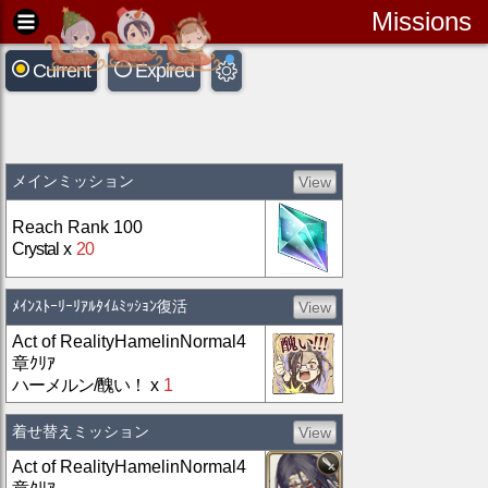
Missions
Current
Expired
メインミッション
View
Reach Rank 100
Crystal
x
20
ﾒｲﾝｽﾄｰﾘｰﾘｱﾙﾀｲﾑﾐｯｼｮﾝ復活
View
Act of RealityHamelinNormal4
章ｸﾘｱ
ハーメルン/醜い！
x
1
着せ替えミッション
View
Act of RealityHamelinNormal4