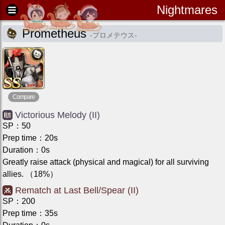
Nightmares
Prometheus
-
プロメテウス
-
Compare
Victorious Melody (II)
SP
：
50
Prep time
：
20
s
Duration
：
0
s
Greatly raise attack (physical and magical) for all surviving
allies.
（18%）
Rematch at Last Bell/Spear (II)
SP
：
200
Prep time
：
35
s