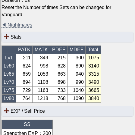
Duration
：
0
s
Reset the Number of times Sets can be changed for
Vanguard.
◀
Nightmares
Stats
PATK
MATK
PDEF
MDEF
Total
Lv1
211
349
215
300
1075
Lv
60
624
998
628
890
3140
Lv
65
659
1053
663
940
3315
Lv
70
694
1108
698
990
3490
Lv
75
729
1163
733
1040
3665
Lv
80
764
1218
768
1090
3840
EXP / Sell Price
SS
Strengthen EXP
：
200