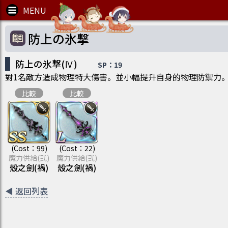
防上の氷撃
防上の氷撃(Ⅳ)
SP：
19
對1名敵方造成物理特大傷害。並小幅提升自身的物理防禦力
比較
比較
(Cost：
99
)
(Cost：
22
)
魔力供給(弐)
魔力供給(弐)
殼之劍(禍)
殼之劍(禍)
◀
返回列表