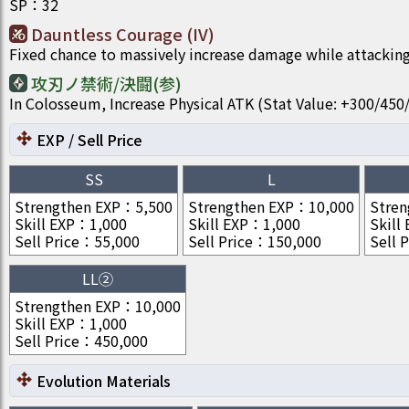
SP
：
32
Dauntless Courage (IV)
Fixed chance to massively increase damage while attacking
攻刃ノ禁術/決闘(参)
In Colosseum, Increase Physical ATK (Stat Value: +300/4
EXP / Sell Price
SS
L
Strengthen EXP
：
5,500
Strengthen EXP
：
10,000
Stren
Skill EXP
：
1,000
Skill EXP
：
1,000
Skill
Sell Price
：
55,000
Sell Price
：
150,000
Sell P
LL②
Strengthen EXP
：
10,000
Skill EXP
：
1,000
Sell Price
：
450,000
Evolution Materials