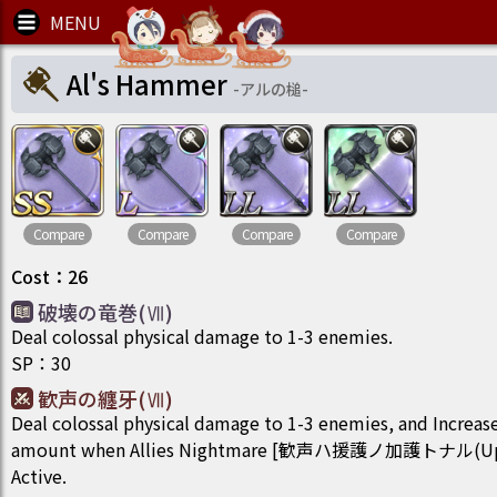
Al's Hammer
-
アルの槌
-
Compare
Compare
Compare
Compare
Cost
：
26
破壊の竜巻(Ⅶ)
Deal colossal physical damage to 1-3 enemies.
SP
：
30
歓声の纏牙(Ⅶ)
Deal colossal physical damage to 1-3 enemies, and Increas
amount when Allies Nightmare [歓声ハ援護ノ加護トナル(Uplift
Active.