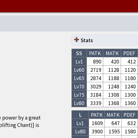
Stats
SS
PATK
MATK
PDEF
Lv1
890
420
412
Lv
60
2719
1128
1120
Lv
65
2874
1188
1180
Lv
70
3029
1248
1240
Lv
75
3184
1308
1300
Lv
80
3339
1368
1360
L
PATK
MATK
PDEF
e power by a great
Lv1
1609
647
632
ing Chant)] is
Lv
80
3900
1595
1580