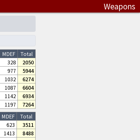
Weapons
MDEF
Total
328
2050
977
5944
1032
6274
1087
6604
1142
6934
1197
7264
MDEF
Total
623
3511
1413
8488