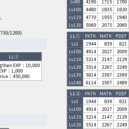
Lv
90
4190
1715
1700
Lv
100
4480
1835
1820
.
Lv
110
4770
1955
1940
Lv
120
5060
2075
2060
50/750/1200)
LL①
PATK
MATK
PDEF
Lv1
1944
839
821
Lv
100
4914
2027
2009
LL①
Lv
110
5214
2147
2129
gthen EXP
：
10,000
Lv
120
5514
2267
2249
 EXP
：
1,000
Lv
130
5814
2387
2369
rice
：
450,000
Lv
140
6114
2507
2489
LL②
PATK
MATK
PDEF
Lv1
1944
839
821
Lv
100
4914
2027
2009
Lv
110
5214
2147
2129
Lv
120
5514
2267
2249