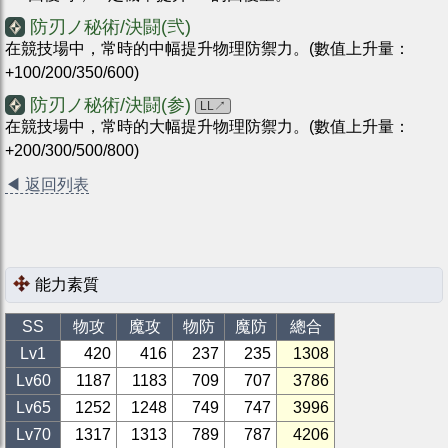
防刃ノ秘術/決闘(弐)
在競技場中，常時的中幅提升物理防禦力。(數值上升量：
+100/200/350/600)
防刃ノ秘術/決闘(参)
LL
↗
在競技場中，常時的大幅提升物理防禦力。(數值上升量：
+200/300/500/800)
◀
返回列表
能力素質
SS
物攻
魔攻
物防
魔防
總合
Lv1
420
416
237
235
1308
Lv
60
1187
1183
709
707
3786
Lv
65
1252
1248
749
747
3996
Lv
70
1317
1313
789
787
4206