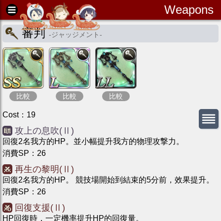
Weapons
審判
-
ジャッジメント
-
比較
比較
比較
Cost
：
19
攻上の息吹(Ⅱ)
回復2名我方的HP。並小幅提升我方的物理攻撃力。
消費SP
：
26
再生の黎明(Ⅱ)
回復2名我方的HP。 競技場開始到結束的5分前，效果提升。
消費SP
：
26
回復支援(Ⅱ)
HP回復時，一定機率提升HP的回復量。