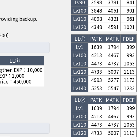
Lv
90
3598
3781
841
Lv
100
3848
4051
901
providing backup.
Lv
110
4098
4321
961
Lv
120
4348
4591
1021
/1200)
LL①
PATK
MATK
PDEF
Lv1
1639
1794
399
Lv
100
4213
4467
993
LL①
Lv
110
4473
4737
1053
gthen EXP
：
10,000
Lv
120
4733
5007
1113
 EXP
：
1,000
Lv
130
4993
5277
1173
rice
：
450,000
Lv
140
5253
5547
1233
LL②
PATK
MATK
PDEF
Lv1
1639
1794
399
Lv
100
4213
4467
993
Lv
110
4473
4737
1053
Lv
120
4733
5007
1113