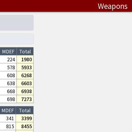
Weapons
MDEF
Total
224
1980
578
5933
608
6268
638
6603
668
6938
698
7273
MDEF
Total
341
3399
815
8455