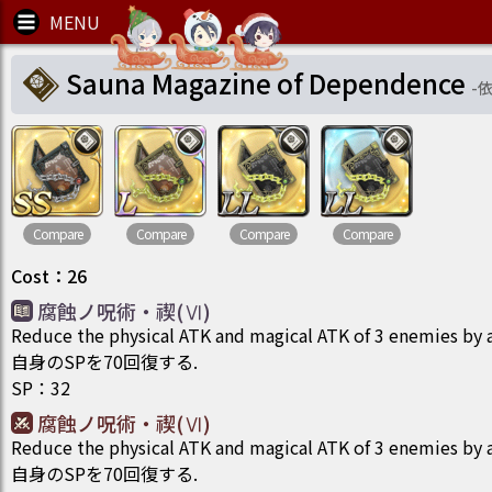
Sauna Magazine of Dependence
-
Compare
Compare
Compare
Compare
Cost
：
26
腐蝕ノ呪術・禊(Ⅵ)
Reduce the physical ATK and magical ATK of 3 enemies by 
自身のSPを70回復する.
SP
：
32
腐蝕ノ呪術・禊(Ⅵ)
Reduce the physical ATK and magical ATK of 3 enemies by 
自身のSPを70回復する.