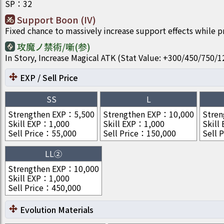
SP
：
32
Support Boon (IV)
Fixed chance to massively increase support effects while 
攻魔ノ禁術/噺(参)
In Story, Increase Magical ATK (Stat Value: +300/450/750
EXP / Sell Price
SS
L
Strengthen EXP
：
5,500
Strengthen EXP
：
10,000
Stren
Skill EXP
：
1,000
Skill EXP
：
1,000
Skill
Sell Price
：
55,000
Sell Price
：
150,000
Sell P
LL②
Strengthen EXP
：
10,000
Skill EXP
：
1,000
Sell Price
：
450,000
Evolution Materials