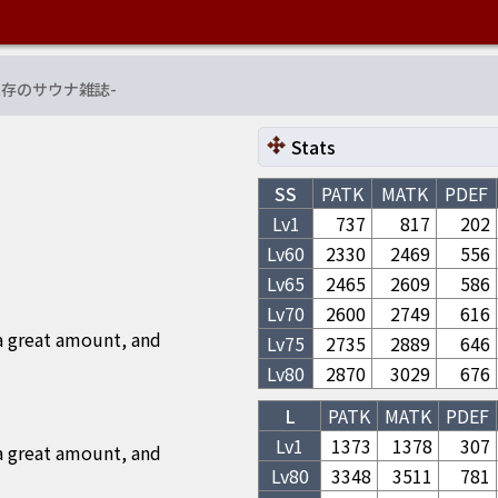
依存のサウナ雑誌
-
Stats
SS
PATK
MATK
PDEF
Lv1
737
817
202
Lv
60
2330
2469
556
Lv
65
2465
2609
586
Lv
70
2600
2749
616
a great amount, and
Lv
75
2735
2889
646
Lv
80
2870
3029
676
L
PATK
MATK
PDEF
Lv1
1373
1378
307
a great amount, and
Lv
80
3348
3511
781