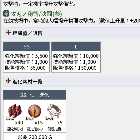
攻擊時，一定機率提升攻擊傷害。
攻刃ノ秘術/決闘(参)
在競技場中，常時的大幅提升物理攻擊力。(數值上升量：+200/30
經驗值／販售
SS
L
強化經驗值
：
5,500
強化經驗值
：
10,000
技能經驗值
：
1,000
技能經驗值
：
1,000
販售價格
：
55,000
販售價格
：
150,000
進化素材一覧
SS
→
L
進化
x
40
x
15
x
5
龍之鱗(火)
龍之瞳(火)
龍種之枷
必要
200,000
G