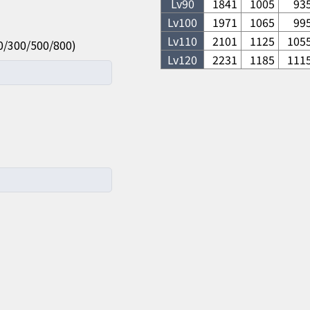
Lv
90
1841
1005
93
Lv
100
1971
1065
99
Lv
110
2101
1125
105
0/500/800)
Lv
120
2231
1185
111