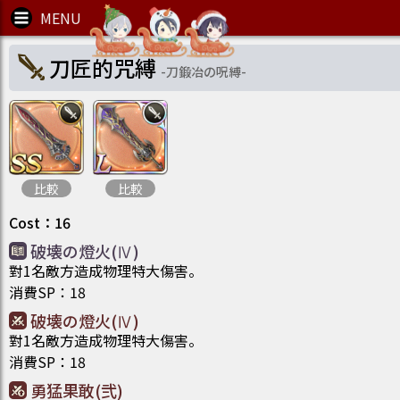
刀匠的咒縛
-
刀鍛冶の呪縛
-
比較
比較
Cost
：
16
破壊の燈火(Ⅳ)
對1名敵方造成物理特大傷害。
消費SP
：
18
破壊の燈火(Ⅳ)
對1名敵方造成物理特大傷害。
消費SP
：
18
勇猛果敢(弐)