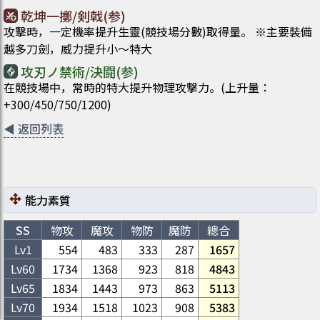
乾坤一擲/剣戟(参)
攻擊時，一定機率提升生靈(競技場分數)取得量。 ※主要裝備
越多刀劍，威力提升小～特大
攻刃ノ禁術/決闘(参)
在競技場中，常時的特大提升物理攻擊力。(上升量：
+300/450/750/1200)
◀
返回列表
能力素質
SS
物攻
魔攻
物防
魔防
總合
Lv1
554
483
333
287
1657
Lv
60
1734
1368
923
818
4843
Lv
65
1834
1443
973
863
5113
Lv
70
1934
1518
1023
908
5383