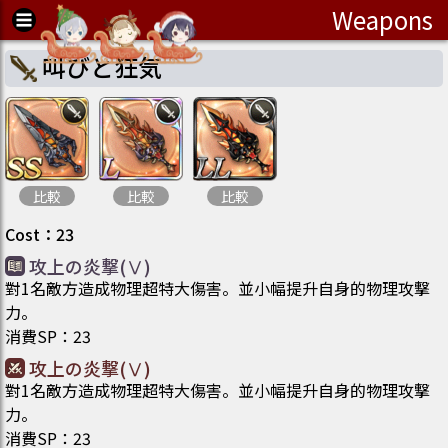
Weapons
叫びと狂気
比較
比較
比較
Cost
：
23
攻上の炎撃(Ⅴ)
對1名敵方造成物理超特大傷害。並小幅提升自身的物理攻撃
力。
消費SP
：
23
攻上の炎撃(Ⅴ)
對1名敵方造成物理超特大傷害。並小幅提升自身的物理攻撃
力。
消費SP
：
23