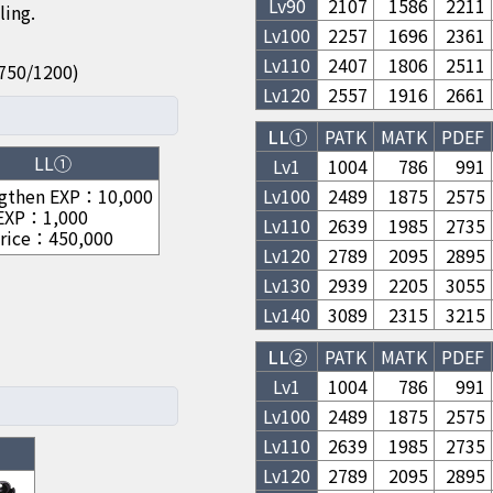
Lv
90
2107
1586
2211
ling.
Lv
100
2257
1696
2361
Lv
110
2407
1806
2511
50/750/1200)
Lv
120
2557
1916
2661
LL①
PATK
MATK
PDEF
LL①
Lv1
1004
786
991
gthen EXP
：
10,000
Lv
100
2489
1875
2575
 EXP
：
1,000
Lv
110
2639
1985
2735
rice
：
450,000
Lv
120
2789
2095
2895
Lv
130
2939
2205
3055
Lv
140
3089
2315
3215
LL②
PATK
MATK
PDEF
Lv1
1004
786
991
Lv
100
2489
1875
2575
Lv
110
2639
1985
2735
Lv
120
2789
2095
2895