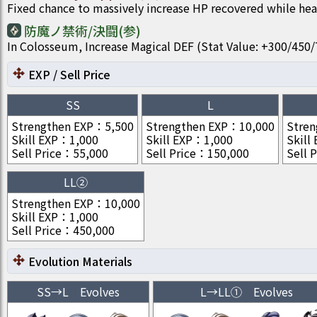
Fixed chance to massively increase HP recovered while hea
防魔ノ禁術/決闘(参)
In Colosseum, Increase Magical DEF (Stat Value: +300/4
EXP / Sell Price
SS
L
Strengthen EXP
：
5,500
Strengthen EXP
：
10,000
Stren
Skill EXP
：
1,000
Skill EXP
：
1,000
Skill
Sell Price
：
55,000
Sell Price
：
150,000
Sell P
LL②
Strengthen EXP
：
10,000
Skill EXP
：
1,000
Sell Price
：
450,000
Evolution Materials
SS
→
L
Evolves
L
→
LL①
Evolves