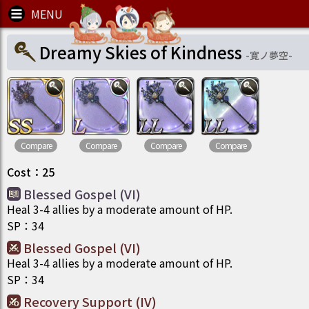
Dreamy Skies of Kindness
-
寛ノ夢空
-
Compare
Compare
Compare
Compare
Cost
：
25
Blessed Gospel (VI)
Heal 3-4 allies by a moderate amount of HP.
SP
：
34
Blessed Gospel (VI)
Heal 3-4 allies by a moderate amount of HP.
SP
：
34
Recovery Support (IV)