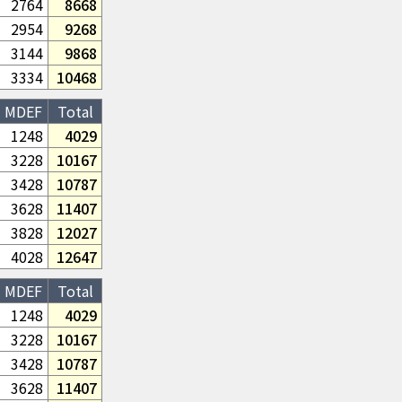
2764
8668
2954
9268
3144
9868
3334
10468
MDEF
Total
1248
4029
3228
10167
3428
10787
3628
11407
3828
12027
4028
12647
MDEF
Total
1248
4029
3228
10167
3428
10787
3628
11407