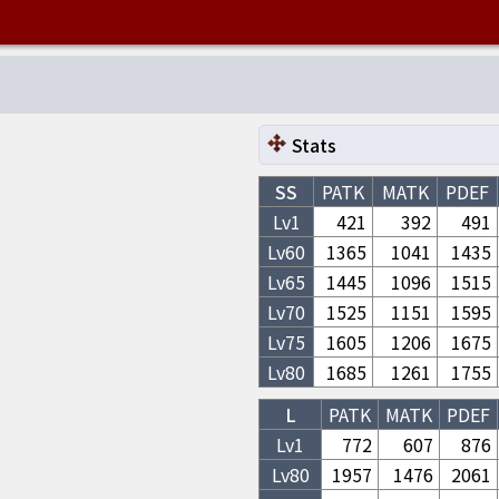
Stats
SS
PATK
MATK
PDEF
Lv1
421
392
491
Lv
60
1365
1041
1435
Lv
65
1445
1096
1515
Lv
70
1525
1151
1595
Lv
75
1605
1206
1675
Lv
80
1685
1261
1755
L
PATK
MATK
PDEF
Lv1
772
607
876
Lv
80
1957
1476
2061