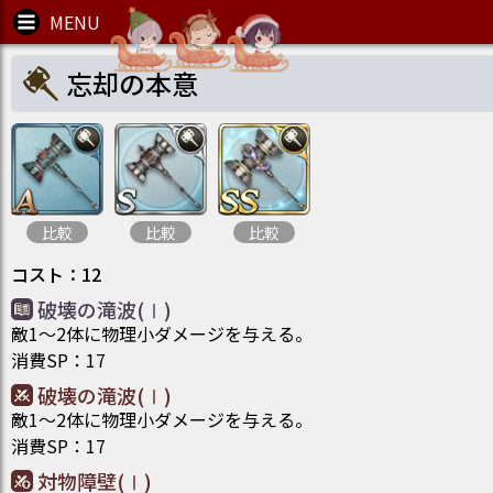
忘却の本意
比較
比較
比較
コスト
：
12
破壊の滝波(Ⅰ)
敵1～2体に物理小ダメージを与える。
消費SP
：
17
破壊の滝波(Ⅰ)
敵1～2体に物理小ダメージを与える。
消費SP
：
17
対物障壁(Ⅰ)