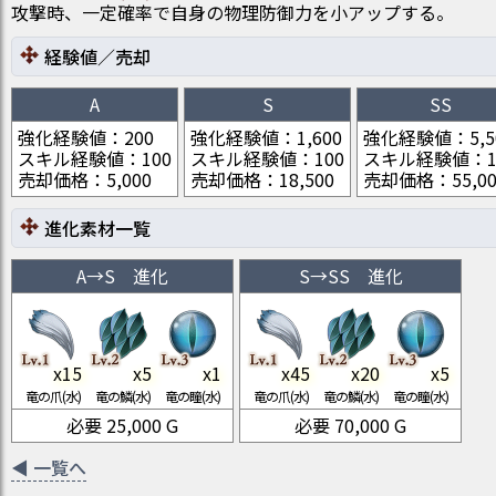
攻撃時、一定確率で自身の物理防御力を小アップする。
経験値／売却
A
S
SS
強化経験値
：
200
強化経験値
：
1,600
強化経験値
：
5,
スキル経験値
：
100
スキル経験値
：
100
スキル経験値
：
売却価格
：
5,000
売却価格
：
18,500
売却価格
：
55,0
進化素材一覧
A
→
S
進化
S
→
SS
進化
x
15
x
5
x
1
x
45
x
20
x
5
竜の爪(水)
竜の鱗(水)
竜の瞳(水)
竜の爪(水)
竜の鱗(水)
竜の瞳(水)
必要
25,000
G
必要
70,000
G
◀
一覧へ