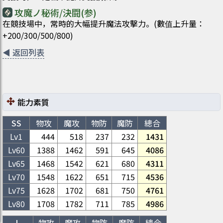
攻魔ノ秘術/決闘(参)
在競技場中，常時的大幅提升魔法攻擊力。(數值上升量：
+200/300/500/800)
◀
返回列表
能力素質
SS
物攻
魔攻
物防
魔防
總合
Lv1
444
518
237
232
1431
Lv
60
1388
1462
591
645
4086
Lv
65
1468
1542
621
680
4311
Lv
70
1548
1622
651
715
4536
Lv
75
1628
1702
681
750
4761
Lv
80
1708
1782
711
785
4986
L
物攻
魔攻
物防
魔防
總合