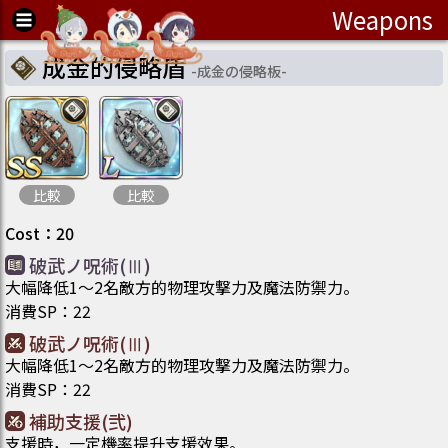
Weapons
成金的侵略盾
-
成金の侵略板
-
比較
比較
Cost
：
20
破武ノ呪術(Ⅲ)
大幅降低1～2名敵方的物理攻撃力及魔法防禦力。
消費SP
：
22
破武ノ呪術(Ⅲ)
大幅降低1～2名敵方的物理攻撃力及魔法防禦力。
消費SP
：
22
補助支援(弐)
支援時，一定機率提升支援效果。