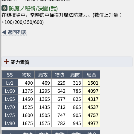
防魔ノ秘術/決闘(弐)
在競技場中，常時的中幅提升魔法防禦力。(數值上升量：
+100/200/350/600)
◀
返回列表
能力素質
SS
物攻
魔攻
物防
魔防
總合
Lv1
490
469
229
313
1501
Lv
60
1375
1295
642
785
4097
Lv
65
1450
1365
677
825
4317
Lv
70
1525
1435
712
865
4537
Lv
75
1600
1505
747
905
4757
Lv
80
1675
1575
782
945
4977