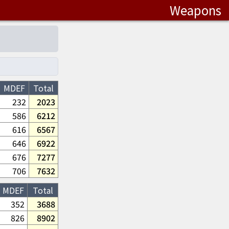
Weapons
MDEF
Total
232
2023
586
6212
616
6567
646
6922
676
7277
706
7632
MDEF
Total
352
3688
826
8902