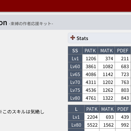
ion
-
束縛の作者応援キット
-
Stats
SS
PATK
MATK
PDEF
Lv1
1206
374
211
Lv
60
3861
1082
683
Lv
65
4086
1142
723
Lv
70
4311
1202
763
Lv
75
4536
1262
803
Lv
80
4761
1322
843
L
PATK
MATK
PDEF
amount. ※このスキルは気絶し
Lv1
2204
693
439
Lv
80
5522
1562
992