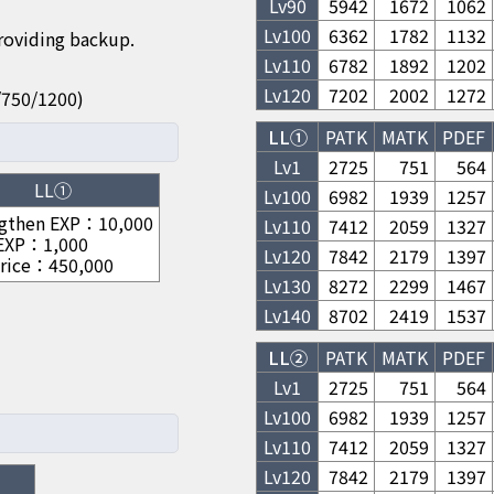
Lv
90
5942
1672
1062
Lv
100
6362
1782
1132
providing backup.
Lv
110
6782
1892
1202
Lv
120
7202
2002
1272
50/750/1200)
LL①
PATK
MATK
PDEF
Lv1
2725
751
564
LL①
Lv
100
6982
1939
1257
gthen EXP
：
10,000
Lv
110
7412
2059
1327
 EXP
：
1,000
Lv
120
7842
2179
1397
rice
：
450,000
Lv
130
8272
2299
1467
Lv
140
8702
2419
1537
LL②
PATK
MATK
PDEF
Lv1
2725
751
564
Lv
100
6982
1939
1257
Lv
110
7412
2059
1327
Lv
120
7842
2179
1397