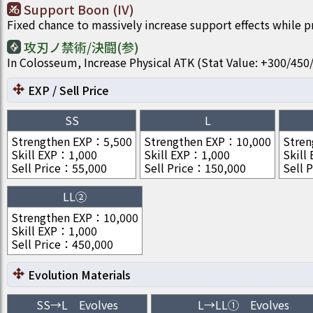
Support Boon (IV)
Fixed chance to massively increase support effects while 
攻刃ノ禁術/決闘(参)
In Colosseum, Increase Physical ATK (Stat Value: +300/4
EXP / Sell Price
SS
L
Strengthen EXP
：
5,500
Strengthen EXP
：
10,000
Stren
Skill EXP
：
1,000
Skill EXP
：
1,000
Skill
Sell Price
：
55,000
Sell Price
：
150,000
Sell P
LL②
Strengthen EXP
：
10,000
Skill EXP
：
1,000
Sell Price
：
450,000
Evolution Materials
SS
→
L
Evolves
L
→
LL①
Evolves