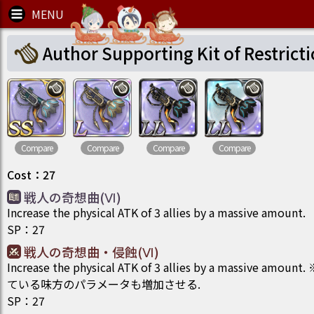
Author Supporting Kit of Restrict
Compare
Compare
Compare
Compare
Cost
：
27
戦人の奇想曲(Ⅵ)
Increase the physical ATK of 3 allies by a massive amount.
SP
：
27
戦人の奇想曲・侵蝕(Ⅵ)
Increase the physical ATK of 3 allies by a massive 
ている味方のパラメータも増加させる.
SP
：
27