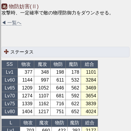
物防妨害(Ⅱ)
攻撃時、一定確率で敵の物理防御力をダウンさせる。
◀
一覧へ
ステータス
SS
物攻
魔攻
物防
魔防
総合
Lv1
377
348
198
178
1101
Lv
60
1144
997
611
532
3284
Lv
65
1209
1052
646
562
3469
Lv
70
1274
1107
681
592
3654
Lv
75
1339
1162
716
622
3839
Lv
80
1404
1217
751
652
4024
L
物攻
魔攻
物防
魔防
総合
Lv1
703
660
422
392
2177