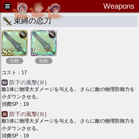
Weapons
束縛の恋刀
比較
比較
コスト
：
17
防下の風撃(Ⅲ)
敵1体に物理大ダメージを与える。 さらに敵の物理防御力を
小ダウンさせる。
消費SP
：
19
防下の風撃(Ⅲ)
敵1体に物理大ダメージを与える。 さらに敵の物理防御力を
小ダウンさせる。
消費SP
：
19