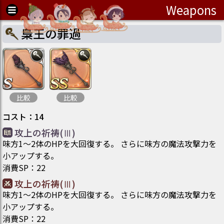
Weapons
梟王の罪過
比較
比較
コスト
：
14
攻上の祈祷(Ⅲ)
味方1～2体のHPを大回復する。 さらに味方の魔法攻撃力を
小アップする。
消費SP
：
22
攻上の祈祷(Ⅲ)
味方1～2体のHPを大回復する。 さらに味方の魔法攻撃力を
小アップする。
消費SP
：
22