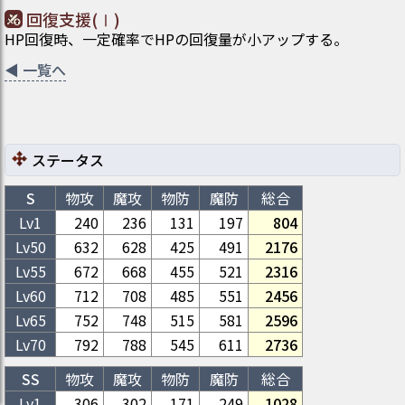
回復支援(Ⅰ)
HP回復時、一定確率でHPの回復量が小アップする。
◀
一覧へ
ステータス
S
物攻
魔攻
物防
魔防
総合
Lv1
240
236
131
197
804
Lv
50
632
628
425
491
2176
Lv
55
672
668
455
521
2316
Lv
60
712
708
485
551
2456
Lv
65
752
748
515
581
2596
Lv
70
792
788
545
611
2736
SS
物攻
魔攻
物防
魔防
総合
Lv1
306
302
171
249
1028