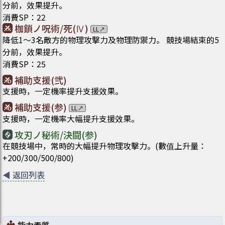
分前，效果提升。
消費SP
：
22
枷鎖ノ呪術/死(Ⅳ)
LL
↗
降低1～3名敵方的物理攻撃力及物理防禦力。 競技場結束的5
分前，效果提升。
消費SP
：
25
補助支援(弐)
支援時，一定機率提升支援效果。
補助支援(参)
LL
↗
支援時，一定機率大幅提升支援效果。
攻刃ノ秘術/決闘(参)
在競技場中，常時的大幅提升物理攻擊力。(數值上升量：
+200/300/500/800)
◀
返回列表