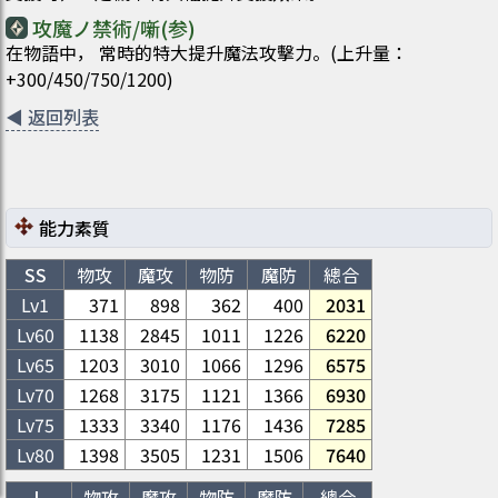
攻魔ノ禁術/噺(参)
在物語中， 常時的特大提升魔法攻擊力。(上升量：
+300/450/750/1200)
◀
返回列表
能力素質
SS
物攻
魔攻
物防
魔防
總合
Lv1
371
898
362
400
2031
Lv
60
1138
2845
1011
1226
6220
Lv
65
1203
3010
1066
1296
6575
Lv
70
1268
3175
1121
1366
6930
Lv
75
1333
3340
1176
1436
7285
Lv
80
1398
3505
1231
1506
7640
L
物攻
魔攻
物防
魔防
總合