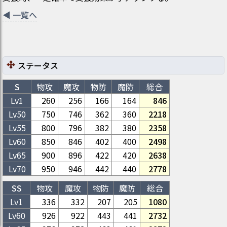
◀
一覧へ
ステータス
S
物攻
魔攻
物防
魔防
総合
Lv1
260
256
166
164
846
Lv
50
750
746
362
360
2218
Lv
55
800
796
382
380
2358
Lv
60
850
846
402
400
2498
Lv
65
900
896
422
420
2638
Lv
70
950
946
442
440
2778
SS
物攻
魔攻
物防
魔防
総合
Lv1
336
332
207
205
1080
Lv
60
926
922
443
441
2732