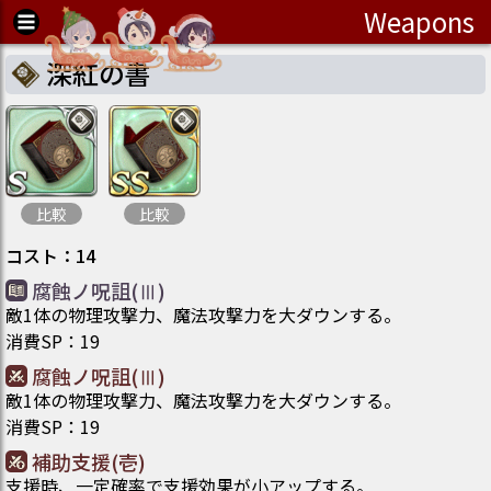
Weapons
深紅の書
比較
比較
コスト
：
14
腐蝕ノ呪詛(Ⅲ)
敵1体の物理攻撃力、魔法攻撃力を大ダウンする。
消費SP
：
19
腐蝕ノ呪詛(Ⅲ)
敵1体の物理攻撃力、魔法攻撃力を大ダウンする。
消費SP
：
19
補助支援(壱)
支援時、一定確率で支援効果が小アップする。