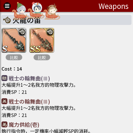
Weapons
火龍の笛
比較
比較
Cost
：
14
戦士の輪舞曲(Ⅲ)
大幅提升1～2名我方的物理攻撃力。
消費SP
：
21
戦士の輪舞曲(Ⅲ)
大幅提升1～2名我方的物理攻撃力。
消費SP
：
21
魔力供給(壱)
執行指令時，一定機率小幅減輕SP的消耗。