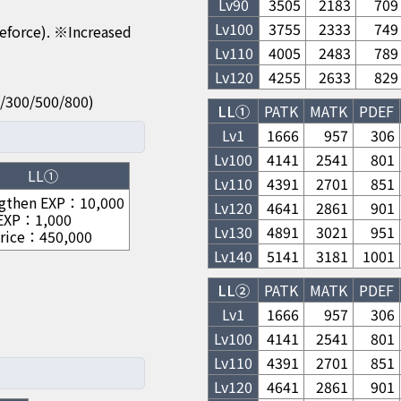
Lv
90
3505
2183
709
Lv
100
3755
2333
749
feforce). ※Increased
Lv
110
4005
2483
789
Lv
120
4255
2633
829
200/300/500/800)
LL①
PATK
MATK
PDEF
Lv1
1666
957
306
Lv
100
4141
2541
801
LL①
Lv
110
4391
2701
851
gthen EXP
：
10,000
Lv
120
4641
2861
901
 EXP
：
1,000
Lv
130
4891
3021
951
rice
：
450,000
Lv
140
5141
3181
1001
LL②
PATK
MATK
PDEF
Lv1
1666
957
306
Lv
100
4141
2541
801
Lv
110
4391
2701
851
Lv
120
4641
2861
901