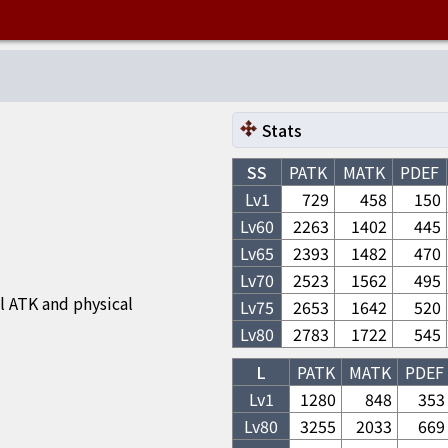
Stats
SS
PATK
MATK
PDEF
Lv1
729
458
150
Lv
60
2263
1402
445
Lv
65
2393
1482
470
Lv
70
2523
1562
495
l ATK and physical
Lv
75
2653
1642
520
Lv
80
2783
1722
545
L
PATK
MATK
PDEF
Lv1
1280
848
353
Lv
80
3255
2033
669