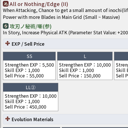
All or Nothing/Edge (II)
When Attacking, Chance to get a small amount of inochi(li
Power with more Blades in Main Grid (Small ~ Massive)
攻刃ノ秘術/噺(参)
In Story, Increase Physical ATK (Parameter Stat Value: +
EXP / Sell Price
SS
L
Strengthen EXP
：
5,500
Strengthen EXP
：
10,000
Stren
Skill EXP
：
1,000
Skill EXP
：
1,000
Skill
Sell Price
：
55,000
Sell Price
：
150,000
Sell P
LL②
Strengthen EXP
：
10,000
Skill EXP
：
1,000
Sell Price
：
450,000
Evolution Materials