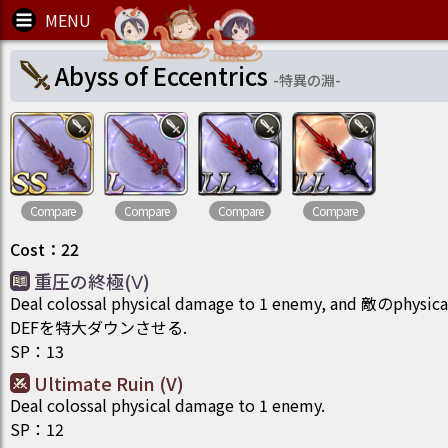
Abyss of Eccentrics
-
特異の淵
-
Compare
Compare
Compare
Compare
Cost
：
22
重圧の終極(Ⅴ)
Deal colossal physical damage to 1 enemy, and 敵のphysica
DEFを特大ダウンさせる.
SP
：
13
Ultimate Ruin (V)
Deal colossal physical damage to 1 enemy.
SP
：
12