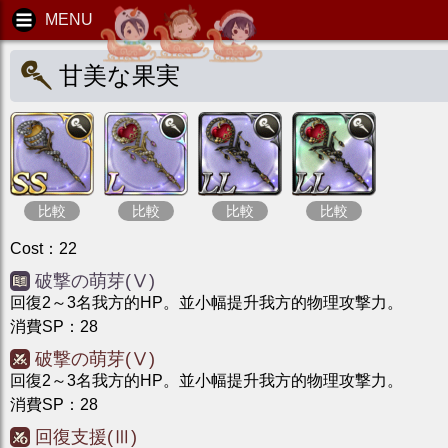
甘美な果実
比較
比較
比較
比較
Cost
：
22
破撃の萌芽(Ⅴ)
回復2～3名我方的HP。並小幅提升我方的物理攻撃力。
消費SP
：
28
破撃の萌芽(Ⅴ)
回復2～3名我方的HP。並小幅提升我方的物理攻撃力。
消費SP
：
28
回復支援(Ⅲ)