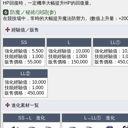
HP回復時，一定機率大幅提升HP的回復量。
防魔ノ秘術/決闘(参)
在競技場中，常時的大幅提升魔法防禦力。(數值上升量：+200/30
經驗值／販售
SS
L
LL①
強化經驗值
：
5,500
強化經驗值
：
10,000
強化經驗值
：
10
技能經驗值
：
1,000
技能經驗值
：
1,000
技能經驗值
：
1,
販售價格
：
55,000
販售價格
：
150,000
販售價格
：
450,
LL②
強化經驗值
：
10,000
技能經驗值
：
1,000
販售價格
：
450,000
進化素材一覧
SS
→
L
進化
L
→
LL①
進化