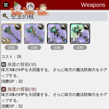
Weapons
空王の杖
比較
比較
比較
比較
コスト
：
26
身護の誓願(Ⅶ)
味方3体のHPを大回復する。 さらに味方の魔法防御力を小ア
ップする。
消費SP
：
32
身護の誓願(Ⅶ)
味方3体のHPを大回復する。 さらに味方の魔法防御力を小ア
ップする。
消費SP
：
32