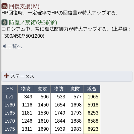
回復支援(Ⅳ)
HP回復時、一定確率でHPの回復量が特大アップする。
防魔ノ禁術/決闘(参)
コロシアム中、常に魔法防御力が特大アップする。(上昇値：
+300/450/750/1200)
◀
一覧へ
ステータス
SS
物攻
魔攻
物防
魔防
総合
Lv1
349
506
533
577
1965
Lv
60
1116
1450
1654
1698
5918
Lv
65
1181
1530
1749
1793
6253
Lv
70
1246
1610
1844
1888
6588
Lv
75
1311
1690
1939
1983
6923