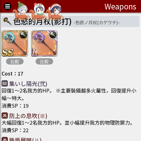
Weapons
色慾的月杖(影打)
-
色欲ノ月杖(カゲウチ)
-
比較
比較
Cost
：
17
集いし陽光(弐)
回復1～2名我方的HP。 ※主要裝備越多火屬性，回復提升小
幅～特大。
消費SP
：
19
防上の息吹(Ⅲ)
大幅回復1～2名我方的HP。並小幅提升我方的物理防禦力。
消費SP
：
22
鉄盾展開(Ⅱ)