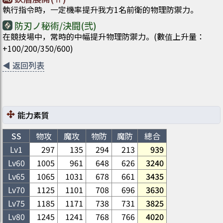
執行指令時，一定機率提升我方1名前衛的物理防禦力。
防刃ノ秘術/決闘(弐)
在競技場中，常時的中幅提升物理防禦力。(數值上升量：
+100/200/350/600)
◀
返回列表
能力素質
SS
物攻
魔攻
物防
魔防
總合
Lv1
297
135
294
213
939
Lv
60
1005
961
648
626
3240
Lv
65
1065
1031
678
661
3435
Lv
70
1125
1101
708
696
3630
Lv
75
1185
1171
738
731
3825
Lv
80
1245
1241
768
766
4020