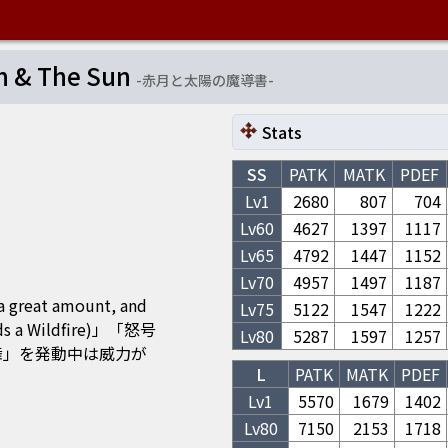
n & The Sun
-
赤月と太陽の魔導書
-
Stats
SS
PATK
MATK
PDEF
Lv1
2680
807
704
Lv
60
4627
1397
1117
Lv
65
4792
1447
1152
Lv
70
4957
1497
1187
 a great amount, and
Lv
75
5122
1547
1222
 Wildfire)」「怒号
Lv
80
5287
1597
1257
精ノ舞」を発動中は威力が
L
PATK
MATK
PDEF
Lv1
5570
1679
1402
Lv
80
7150
2153
1718