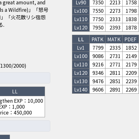
 a great amount, and
Lv
90
7350
2213
1758
 Wildfire)」「怒号
Lv
100
7550
2273
1798
精ノ舞」「火花散リシ宿怨
Lv
110
7750
2333
1838
.
Lv
120
7950
2393
1878
LL
PATK
MATK
PDEF
Lv1
7799
2335
1852
Lv
100
9086
2731
2149
Lv
110
9216
2771
2179
00/1300/2000)
Lv
120
9346
2811
2209
Lv
130
9476
2851
2239
Lv
140
9606
2891
2269
LL
gthen EXP
：
10,000
 EXP
：
1,000
rice
：
450,000