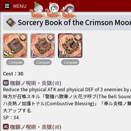
Sorcery Book of the Crimson Moo
Compare
Compare
Compare
Cost
：
30
枷鎖ノ呪術・炎獄(Ⅶ)
Reduce the physical ATK and physical DEF of 3 enemies by
味方が召喚スキル「警鐘ハ散華ノ火花ヲ呼ブ(The Bell Sounds a
ハ炎熱ノ加護トナル(Combustive Blessing)」「奉ル炎
大アップする.
SP
：
34
枷鎖ノ呪術・炎獄(Ⅶ)