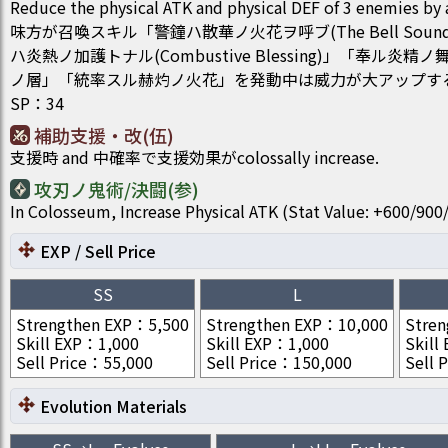
Reduce the physical ATK and physical DEF of 3 enemies by
味方が召喚スキル「警鐘ハ散華ノ火花ヲ呼ブ(The Bell Sounds a
ハ炎熱ノ加護トナル(Combustive Blessing)」「奉ル炎
ノ層」「統率スル赫灼ノ火花」を発動中は威力が大アップする
SP
：
34
補助支援・改(伍)
支援時 and 中確率で支援効果がcolossally increase.
攻刃ノ鬼術/決闘(参)
In Colosseum, Increase Physical ATK (Stat Value: +600/9
EXP / Sell Price
SS
L
Strengthen EXP
：
5,500
Strengthen EXP
：
10,000
Stren
Skill EXP
：
1,000
Skill EXP
：
1,000
Skill
Sell Price
：
55,000
Sell Price
：
150,000
Sell P
Evolution Materials