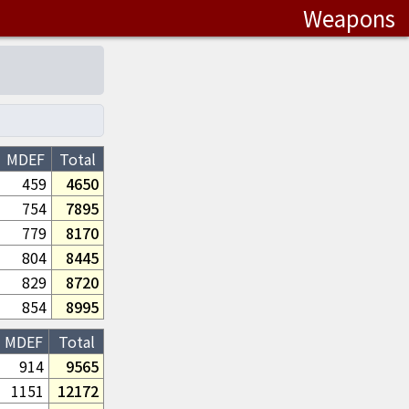
Weapons
MDEF
Total
459
4650
754
7895
779
8170
804
8445
829
8720
854
8995
MDEF
Total
914
9565
1151
12172