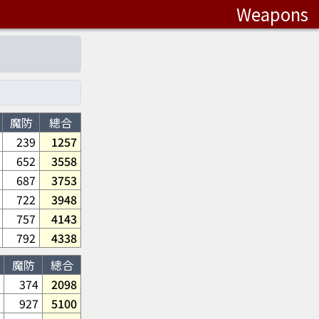
Weapons
魔防
總合
239
1257
652
3558
687
3753
722
3948
757
4143
792
4338
魔防
總合
374
2098
927
5100