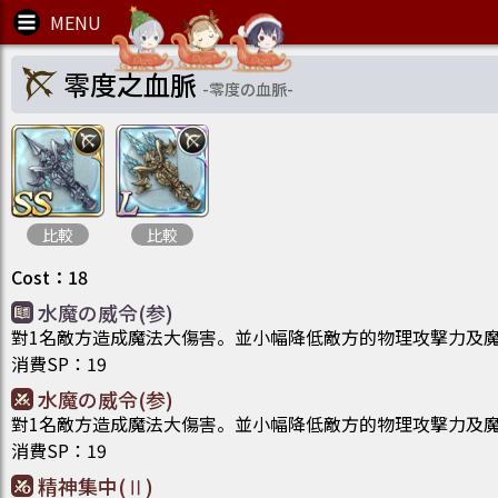
零度之血脈
-
零度の血脈
-
比較
比較
Cost
：
18
水魔の威令(参)
對1名敵方造成魔法大傷害。並小幅降低敵方的物理攻撃力及
消費SP
：
19
水魔の威令(参)
對1名敵方造成魔法大傷害。並小幅降低敵方的物理攻撃力及
消費SP
：
19
精神集中(Ⅱ)