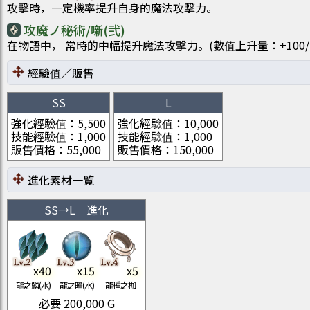
攻擊時，一定機率提升自身的魔法攻撃力。
攻魔ノ秘術/噺(弐)
在物語中， 常時的中幅提升魔法攻擊力。(數值上升量：+100/200
經驗值／販售
SS
L
強化經驗值
：
5,500
強化經驗值
：
10,000
技能經驗值
：
1,000
技能經驗值
：
1,000
販售價格
：
55,000
販售價格
：
150,000
進化素材一覧
SS
→
L
進化
x
40
x
15
x
5
龍之鱗(水)
龍之瞳(水)
龍種之枷
必要
200,000
G