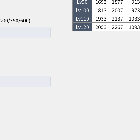
Lv
90
1693
1877
913
Lv
100
1813
2007
973
Lv
110
1933
2137
1033
/350/600)
Lv
120
2053
2267
1093