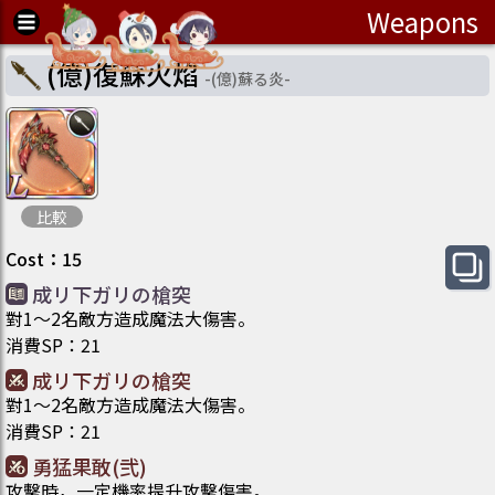
Weapons
(億)復蘇火焰
-
(億)蘇る炎
-
比較
Cost
：
15
成リ下ガリの槍突
對1～2名敵方造成魔法大傷害。
消費SP
：
21
成リ下ガリの槍突
對1～2名敵方造成魔法大傷害。
消費SP
：
21
勇猛果敢(弐)
攻擊時，一定機率提升攻擊傷害。