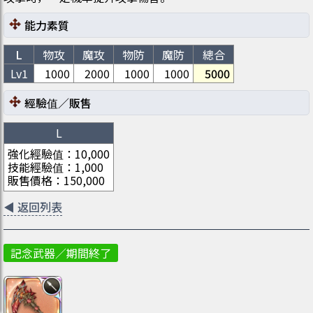
能力素質
L
物攻
魔攻
物防
魔防
總合
Lv1
1000
2000
1000
1000
5000
經驗值／販售
L
強化經驗值
：
10,000
技能經驗值
：
1,000
販售價格
：
150,000
◀
返回列表
記念武器／期間終了